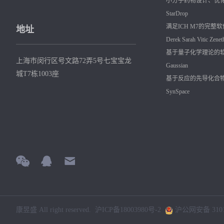
小分子药物设计、优
StarDrop
满足ICH M7的完整
地址
Derek
Sarah
Vitic
Zenet
基于量子化学理论的
上海市闵行区号文路72弄5号七宝宝龙
Gaussian
城T7栋1003座
基于反应的先导化合
SynSpace
康昱盛 All right reserved.
沪ICP备18003980号-2
沪公网安备 31011