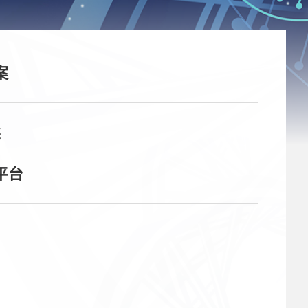
案
读
平台