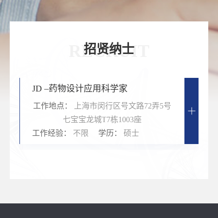
RECRUIT
招贤纳士
JD –药物设计应用科学家
工作地点：
上海市闵行区号文路72弄5号
七宝宝龙城T7栋1003座
工作经验：
不限
学历：
硕士