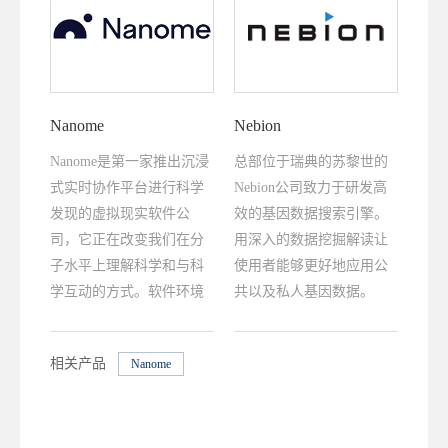
Nanome
Nebion
Nanome是第一家推出沉浸
总部位于瑞典的苏黎世的
式实时协作平台进行科学
Nebion公司致力于研发高
发现的虚拟现实软件公
效的基因数据搜索引擎。
司，它正在改变我们在分
用深入的数据挖掘解读让
子水平上理解科学和与科
使用者能够更好地应用公
学互动的方式。软件环境
共以及私人基因数据。
允许用户可视化、修改和
模拟蛋白质、化合物和核
相关产品
Nanome
酸，以加速科学决策。