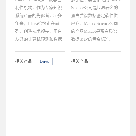
利性机构，作为专家知识
Science公司是世界著名的
系统产品的先驱者，30多
蛋白质谱数据鉴定软件供
年来，Lhasa始终走在前
应商。Matrix Science公司
列，创造技术领先、用户
的产品Mascot是蛋白质谱
友好的计算机预测和数据
数据鉴定的黄金标准。
库管理系统。其“Shared
Knowledge, Shared
相关产品
相关产品
Derek
Progress”的宗旨，及其非
M7 Sarah
Mascot Distiller
营利性、会员的机制促进
了各个机构之间的协同工
作和数据共享。