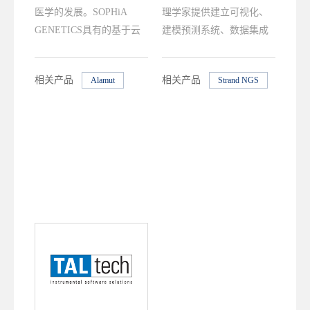
医学的发展。SOPHiA
理学家提供建立可视化、
GENETICS具有的基于云
建模预测系统、数据集成
计算平台使医疗机构能够
和系统环境管理的生物安
从其数据中获得快速、强
全实验室相关产品和服
相关产品
相关产品
Alamut
Strand NGS
大的见解，为更美好的未
务。
来建立集体智慧。