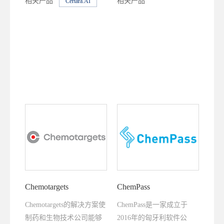
相关产品
相关产品
Certara.AI
务的支持。Certara的客户
D360
JChem for Office
遍布70个国家地区，涵盖
2300多家生物制药公司、
学术机构及监管机构。
Chemotargets
ChemPass
Chemotargets的解决方案使
ChemPass是一家成立于
制药和生物技术公司能够
2016年的匈牙利软件公