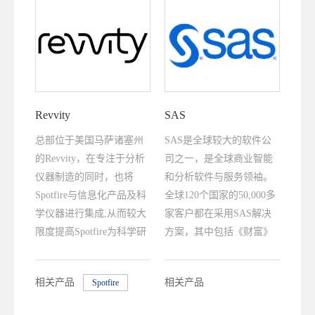
Revvity
SAS
总部位于美国马萨诸塞州
SAS是全球较大的软件公
的Revvity，在专注于分析
司之一，是全球商业智能
仪器制造的同时，也将
和分析软件与服务领袖。
Spotfire与信息化产品及科
全球120个国家的50,000多
学仪器进行集成,从而较大
家客户都在采用SAS解决
限度提高Spotfire为科学研
方案，其中包括《财富》
发带来的效益。
全球500强企业前100家企
业中的93家。SAS一直向
相关产品
相关产品
Spotfire
全球客户提供" THE
SAS® Office Analytic
POWER TO KNOW "。