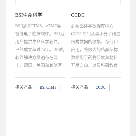
BSI生命科学
CCDC
BSI提供CTMS、eTMF等
剑桥晶体学数据库中心
智能电子临床软件。BSI为
CCDC专门从事小分子结晶
用户提供生命科学软件，
结构数据的收集、存储和
已经成立超过25年。BSI的
应用，将强大的结晶结构
软件解决方案遍布在瑞
数据用于药物研发和材料
士、德国、美国和其他客
开发方向、以及科研教育
户需要的地方，软件不仅
领域。CCDC也是行业顶尖
具有开创性而且方便易
的软件解决方案提供商，
相关产品
相关产品
BSI CTMS
CCDC
用。他们将资源集中在保
基于CSD数据库，CCDC研
BSI eTMF
持领先的趋势上，并提供
发出一系列用于生命科学
功能齐全、合规且价格合
和材料科学领域的尖端软
理的电子临床软件。
件。