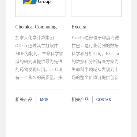
Chemical Computing
Excelra
Group (CCG)
加拿大化学计算集团
Excelra总部位于印度海德
(CCG) 通过其主打软件
拉巴，是行业前列的数据
MOE为制药、生命科学领
科学和分析公司。Excelra
域的研究者提供最为先进
的数据和分析解决方案为
的药物发现应用。CCG设
生命科学领域从发现到市
有一个永久的高质量、多
场的整个价值链提供创新
学科的研究小组，包括数
能力，从而加速药物的发
学家、软件工程师和化学
现和开发。GOSTAR是
相关产品
相关产品
MOE
GOSTAR
家、生物学家，利用他们
Excelra的旗舰级产品。
自身丰富的知识和经验，
旨在开发能应用于药物研
发实际问题中的新技术。