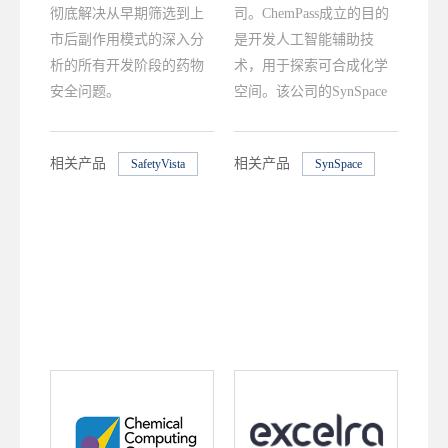
彻底解决从早期筛选到上
司。ChemPass成立的目的
市后副作用模式的深入分
是开发人工智能辅助技
析的所有开发阶段的药物
术，用于探索可合成化学
安全问题。
空间。该公司的SynSpace
软件能够为合成药物化学
家、计算化学家和项目负
相关产品
相关产品
SafetyVista
SynSpace
责人提供结构优化的解决
方案，并在先导化合物结
构优化过程中提供及时的
建议，以寻找结构骨架新
颖的化合物。