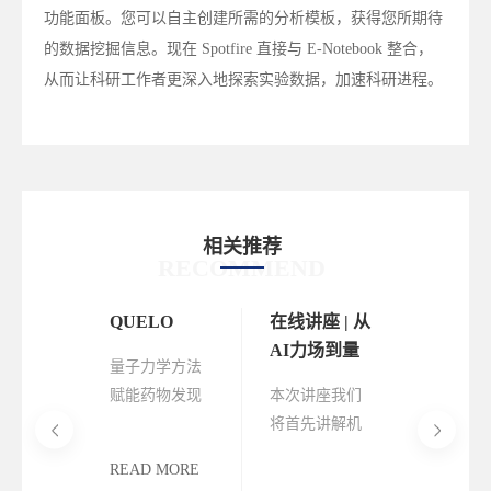
功能面板。您可以自主创建所需的分析模板，获得您所期待
的数据挖掘信息。现在 Spotfire 直接与 E-Notebook 整合，
从而让科研工作者更深入地探索实验数据，加速科研进程。
相关推荐
RECOMMEND
QUELO
在线讲座 | 从
AI力场到量
量子力学方法
子力学，FEP
赋能药物发现
本次讲座我们
工作流自动
和优化
将首先讲解机
化和应用边
器学习经典力
界扩展
READ MORE
场的基本原