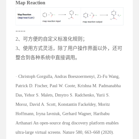
Map Reaction
……
2、可方便的自定义标准化规则；
3、使用方式灵活，除了用户操作界面以外，还可
整合到各种系统中直接调用。
· Christoph Gorgulla, Andras Boeszoermenyi, Zi-Fu Wang,
Patrick D. Fischer, Paul W. Coote, Krishna M. Padmanabha
Das, Yehor S. Malets, Dmytro S. Radchenko, Yurii S.
Moroz, David A. Scott, Konstantin Fackeldey, Moritz
Hoffmann, Iryna Iavniuk, Gerhard Wagner, Haribabu
Arthanari An open-source drug discovery platform enables
ultra-large virtual screens. Nature 580, 663–668 (2020).