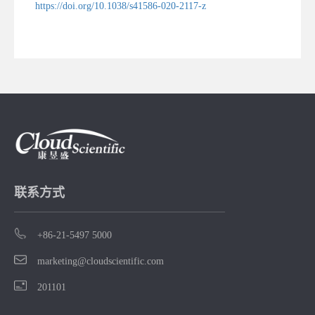
https://doi.org/10.1038/s41586-020-2117-z
联系方式
+86-21-5497 5000
marketing@cloudscientific.com
201101